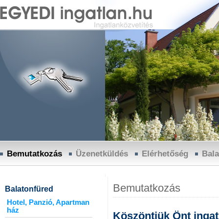
Bemutatkozás
Üzenetküldés
Elérhetőség
Bala
Bemutatkozás
Balatonfüred
Hotel, Panzió, Apartman
ház
Köszöntjük Önt ingat