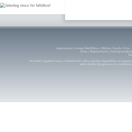
Impresszum
| design.
|
Huba | Balatonfüred | foldinghuba[ku
St
Ha eladó ingatlant keres a Balatonnál, akkor ajánljuk figyelmébe az ingatla
akkor kérjük látogasson el a szállástár