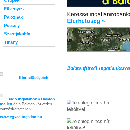
Csopak
Fövenyes
Keresse ingatlanirodánka
Paloznak
Elérhetőség »
Pécsely
Szentjakabfa
Tihany
Balatonfüredi Ingatlanközve
Elérhetőségeink
Eladó ingatlanok a Balaton
mellett
és a Balaton közvetlen
vonzáskörzetében.
www.egyediingatlan.hu