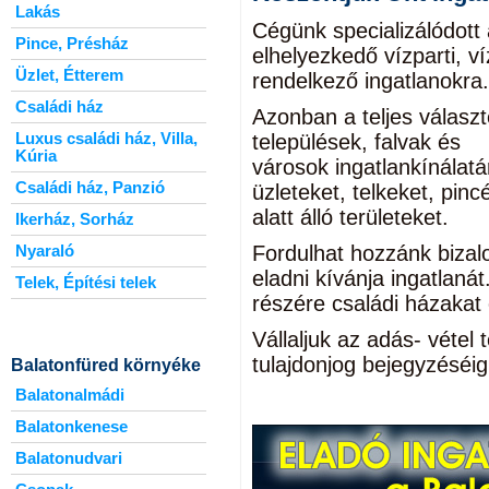
Lakás
Cégünk specializálódott 
Pince, Présház
elhelyezkedő vízparti, v
Üzlet, Étterem
rendelkező ingatlanokra.
Családi ház
Azonban a teljes választ
Luxus családi ház, Villa,
települések, falvak és
Kúria
városok ingatlankínálatá
Családi ház, Panzió
üzleteket, telkeket, pin
alatt álló területeket.
Ikerház, Sorház
Fordulhat hozzánk bizal
Nyaraló
eladni kívánja ingatlan
Telek, Építési telek
részére családi házakat 
Vállaljuk az adás- vétel 
tulajdonjog bejegyzéséig
Balatonfüred környéke
Balatonalmádi
Balatonkenese
Balatonudvari